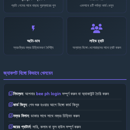
প্রতি গেমের সাথে বাড়ছে পুরস্কারের পুল
একসাথে ৪টি পর্যন্ত কার্ড খেলুন
flash_on
অটো-ডাব
লাইভ চ্যাট
স্বয়ংক্রিয় নম্বর চিহ্নিতকরণ বৈশিষ্ট্য
অন্যান্য বিঙ্গো খেলোয়াড়দের সাথে চ্যাট করুন
জ্যাকপট বিঙ্গো কিভাবে খেলবেন
নিবন্ধন:
আপনার
bee ph login
সম্পূর্ণ করুন বা অ্যাকাউন্ট তৈরি করুন
filter_1
কার্ড কিনুন:
গেম শুরু হওয়ার আগে বিঙ্গো কার্ড কিনুন
filter_2
নম্বর মিলান:
ডাকার সাথে সাথে নম্বর চিহ্নিত করুন
filter_3
জয়ের প্যাটার্ন:
সারি, কলাম বা ফুল হাউস সম্পূর্ণ করুন
filter_4