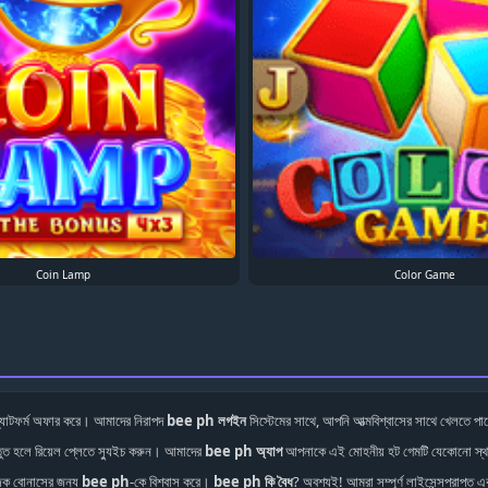
Coin Lamp
Color Game
ল্যাটফর্ম অফার করে। আমাদের নিরাপদ
bee ph লগইন
সিস্টেমের সাথে, আপনি আত্মবিশ্বাসের সাথে খেলতে পা
রস্তুত হলে রিয়েল প্লেতে স্যুইচ করুন। আমাদের
bee ph অ্যাপ
আপনাকে এই মোহনীয় হট গেমটি যেকোনো স্থ
তেজক বোনাসের জন্য
bee ph
-কে বিশ্বাস করে।
bee ph কি বৈধ
? অবশ্যই! আমরা সম্পূর্ণ লাইসেন্সপ্রাপ্ত এব