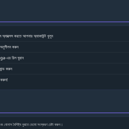
ক্সেস করতে আপনার অ্যাকাউন্ট খুলুন
 অনুশীলন করুন
a-এর রিল ঘুরান
ান্ড করুন
করুন!
ং বোনাস বৈশিষ্ট্য বুঝতে ডেমো সংস্করণ চেষ্টা করুন।