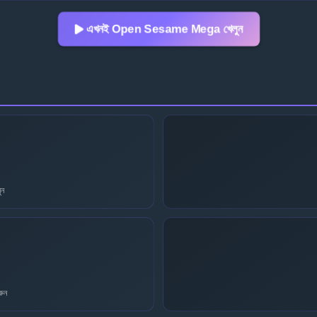
এখনই Open Sesame Mega খেলুন
ুন
ুন