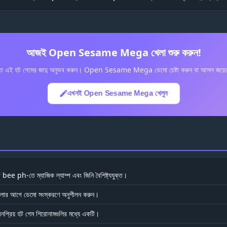
আজই Open Sesame Mega খেলা শুরু করুন!
 এই হট গেমের জাদু অনুভব করুন। Open Sesame Mega ডেমো চেষ্টা করুন বা আসল জয়ের জ
এখনই Open Sesame Mega খেলুন
bee ph-তে ম্যাজিক ল্যাম্প এবং জিনি বৈশিষ্ট্যযুক্ত।
 খেলার আগে ডেমো সংস্করণে অনুশীলন করুন।
্রিয় হট গেম শিরোনামগুলির মধ্যে একটি।