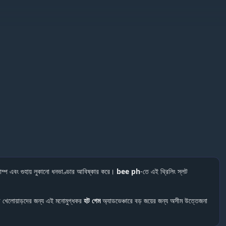
াম্প এবং গুহায় লুকানো ধনভাণ্ডার আবিষ্কার করে।
bee ph
-তে এই থ্রিলিং স্লট
 খেলোয়াড়দের জন্য এই মনোমুগ্ধকর
হট গেম
অ্যাডভেঞ্চারে বড় জয়ের জন্য অসীম উত্তেজনা