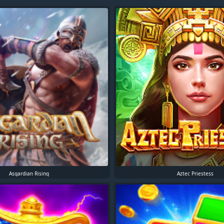
Asgardian Rising
Aztec Priestess